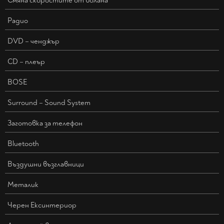
Смяна скоростите от волана
Радио
DVD – ченджър
CD – плеър
BOSE
Surround – Sound System
Заготовка за телефон
Bluetooth
Въздушни възглавници
Металик
Черен Ексинтериор