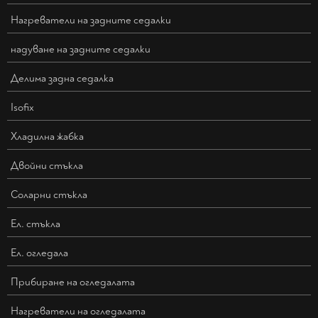
Нагреватели на задните седалки
надуване на задните седалки
Делима задна седалка
Isofix
Хладилна жабка
Двойни стъкла
Соларни стъкла
Ел. стъкла
Ел. огледала
Прибиране на огледалата
Нагреватели на огледалата