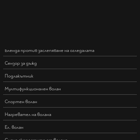
Бленда против заслепяване на огледалата
Сензор за дъжд
Подлакътник
Мултифункционален волан
Спортен волан
Нагревател на волана
Ел. волан