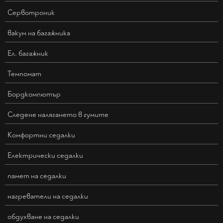
Сервотроник
вакум на багажника
Ел. багажник
Темпомат
Бордкомпютър
Следене налягането в гумите
Kомфортни седалки
Електрически седалки
памет на седалки
нагреватели на седалки
обдухване на седалки