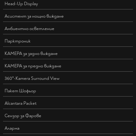
Head-Up Display
Асистент за нощно виждане
Амбиентно осветление
Парктроник
КАМЕРА за задно виждане
КАМЕРА за предно виждане
360°-Kamera Surround View
Пакет Шофьор
Alcantara Packet
Сензор за Фарове
Аларма